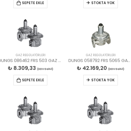
SEPETE EKLE
STOKTA YOK
GAZ REGÜLATÖRLERİ
GAZ REGÜLATÖRLERİ
DUNGS 086462 FRS 503 GAZ REGÜLATÖR
DUNGS 058792 FRS 5065 GAZ REGÜLATÖR
₺
8.309,33
₺
42.169,20
(KDV Dahil)
(KDV Dahil)
SEPETE EKLE
STOKTA YOK