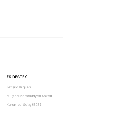
ÖR
EK DESTEK
İletişim Bilgileri
Müşteri Memnuniyeti Anketi
Kurumsal Satış (B2B)