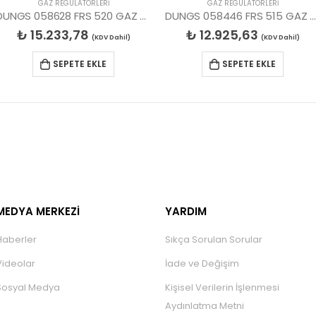
GAZ REGÜLATÖRLERİ
GAZ REGÜLATÖRLERİ
DUNGS 058628 FRS 520 GAZ REGÜLATÖR
DUNGS 058446 FRS 515 GAZ REGÜLAT
₺
15.233,78
₺
12.925,63
(KDV Dahil)
(KDV Dahil)
SEPETE EKLE
SEPETE EKLE
MEDYA MERKEZİ
YARDIM
Haberler
Sıkça Sorulan Sorular
Videolar
İade ve Değişim
Sosyal Medya
Kişisel Verilerin İşlenmesi
Aydınlatma Metni