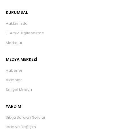
KURUMSAL
Hakkımızda
E-Arşiv Bilgilendirme
Markalar
MEDYA MERKEZİ
Haberler
Videolar
Sosyal Medya
YARDIM
Sıkça Sorulan Sorular
İade ve Değişim