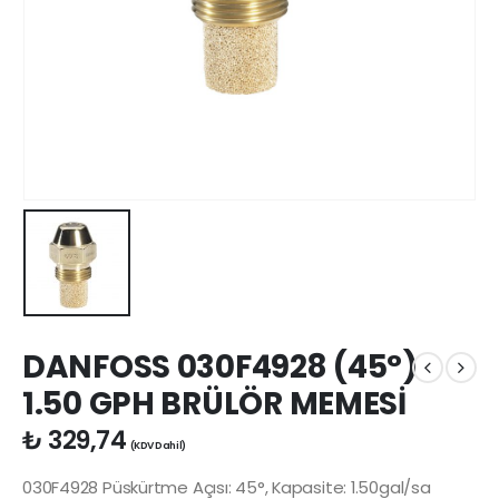
DANFOSS 030F4928 (45°)
1.50 GPH BRÜLÖR MEMESİ
₺
329,74
(KDV Dahil)
030F4928 Püskürtme Açısı: 45°, Kapasite: 1.50gal/sa