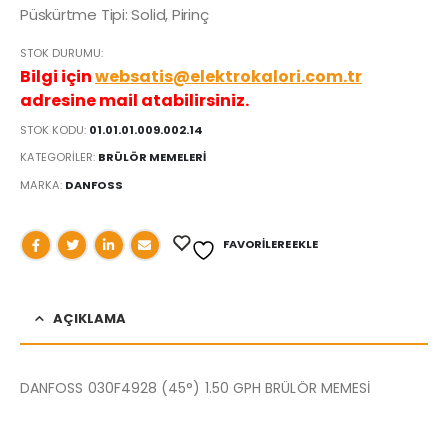
Püskürtme Tipi: Solid, Pirinç
STOK DURUMU:
Bilgi için
websatis@elektrokalori.com.tr
adresine mail atabilirsiniz.
STOK KODU:
01.01.01.009.002.14
KATEGORILER:
BRÜLÖR MEMELERİ
MARKA:
DANFOSS
FAVORILERE EKLE
AÇIKLAMA
DANFOSS 030F4928 (45°) 1.50 GPH BRÜLÖR MEMESİ