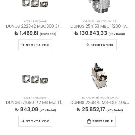
YEDEK PARÇALAR
ORANSAL MULTİBLOKLAR
DUNGS 222342 MBC300 3/4″ORANSAL M. BLOK BAĞ.FLANŞI
DUNGS 254153 MBC-1200-VEF DN50 ORANSAL MULTİBLOK
₺
1.469,61
₺
130.643,33
(KDV Dahil)
(KDV Dahil)
STOKTA YOK
STOKTA YOK
YEDEK PARÇALAR
TEK KADEMELİ MULTİBLOKLAR
DUNGS 171690 1/2 MS MULTİBLOK BAĞLANTI FLANŞI
DUNGS 226875 MB-DLE 405 B01 S50 MULTIBLOK
₺
843,08
₺
25.852,17
(KDV Dahil)
(KDV Dahil)
STOKTA YOK
SEPETE EKLE