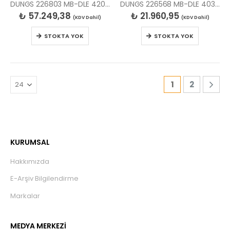
DUNGS 226803 MB-DLE 420 B01 S20 MULTIBLOK
DUNGS 226568 MB-DLE 403 B01 S20 MULTIBLOK
₺
57.249,38
₺
21.960,95
(KDV Dahil)
(KDV Dahil)
STOKTA YOK
STOKTA YOK
1
2
KURUMSAL
Hakkımızda
E-Arşiv Bilgilendirme
Markalar
MEDYA MERKEZİ