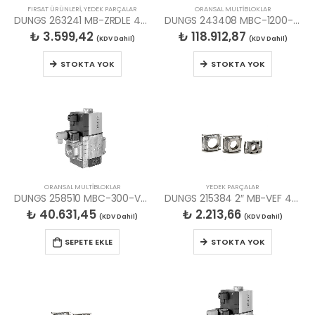
FIRSAT ÜRÜNLERİ
,
YEDEK PARÇALAR
ORANSAL MULTİBLOKLAR
DUNGS 263241 MB-ZRDLE 405/407 İÇİN ELETRONİK KART
DUNGS 243408 MBC-1200-SE S82 ORANSAL MULTİBLOK
₺
3.599,42
₺
118.912,87
(KDV Dahil)
(KDV Dahil)
STOKTA YOK
STOKTA YOK
ORANSAL MULTİBLOKLAR
YEDEK PARÇALAR
DUNGS 258510 MBC-300-VEF ORANSAL MULTİBLOK
DUNGS 215384 2″ MB-VEF 425 VS FLANŞ
₺
40.631,45
₺
2.213,66
(KDV Dahil)
(KDV Dahil)
SEPETE EKLE
STOKTA YOK