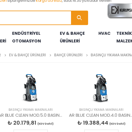
zeri
siparişlerinizde
kargo ücretsiz
, saat 16:30 ya kadar verilen
ENDÜSTRİYEL
EV & BAHÇE
HVAC
TEKNİK
ERİ
OTOMASYON
ÜRÜNLERİ
MALZE
LERİ
RI
RLARI
TARLARI
RTERLERİ
LLERİ
A AKSESUARLARI
BRÜLÖR YEDEK PARÇALARI
ELEKTROTLAR
ÇEKİÇLER
BASINÇ TRANSMİTTERLERİ
YANGIN & GÜVENLİK ÜRÜNLERİ
KONTROL CİHAZLARI
ISITICILAR
YERDEN ISITMA BORULARI
R
EV & BAHÇE ÜRÜNLERİ
BAHÇE ÜRÜNLERİ
BASINÇLI YIKAMA MAKİN
ÖRLERİ
AR
LARI
U KAYNAK MAKİNALARI
FOTOSELLER
GAZ VALFLERİ
VANALAR
SERAMİK BURÇLAR
AR
AZLARI
I
YAKIT POMPALARI
MULTİBLOKLAR
TEKNİK MALZEME ÜRÜN SEPETİ
BASINÇLI YIKAMA MAKİNALARI
BASINÇLI YIKAMA MAKİNALARI
AR BLUE CLEAN MOD.5.0 BASINÇLI YIKAMA MAKİNESİ
AR BLUE CLEAN MOD.4.0 BASINÇLI
₺
20.179,81
₺
19.388,44
(KDV Dahil)
(KDV Dahil)