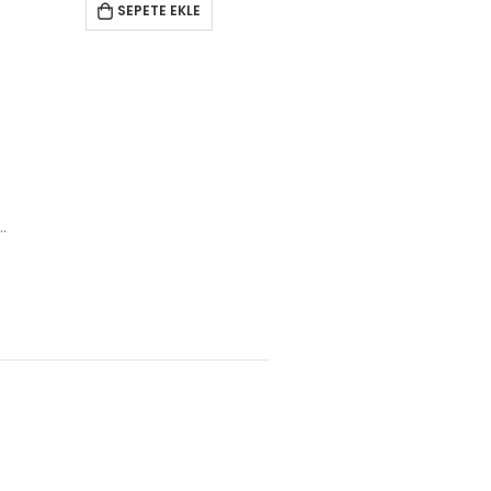
SEPETE EKLE
OD.145 BASINÇLI YIKAMA MAKİNESİ