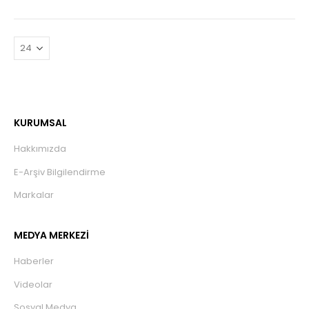
KURUMSAL
Hakkımızda
E-Arşiv Bilgilendirme
Markalar
MEDYA MERKEZİ
Haberler
Videolar
Sosyal Medya