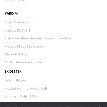
YARDIM
Sıkça Sorulan Sorular
İade ve Değişim
Kişisel Verilerin İşlenmesi Aydınlatma Metni
Mesafeli Satış Sözleşmesi
Çerez Politikası
Ön Bilgilendirme Formu
EK DESTEK
İletişim Bilgileri
Müşteri Memnuniyeti Anketi
Kurumsal Satış (B2B)