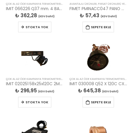
ÇOK AL AZ ÖDE KAMPANYA TERMOMETRELER MANOMETRELER
AVANTAJLI ÜRÜNLER
,
MANOMETRELER
,
FIRSAT ÜRÜNLERİ
,
YEDEK PARÇALAR
IMIT 066226 Q37 mm. 4 BAR MANOMETRE
FIMET PMINACC047 PANO MONTAJ PLAKASI
₺
362,28
₺
57,43
(KDV Dahil)
(KDV Dahil)
STOKTA YOK
SEPETE EKLE
ÇOK AL AZ ÖDE KAMPANYA TERMOMETRELER MANOMETRELER
,
TERMOMETRELER
ÇOK AL AZ ÖDE KAMPANYA TERMOMETRELER MANOMETRELER
IMIT 020251 58x25x120C 2MT. PVC YASSI SPR.TERMOME
IMIT 030008 Q52 X 120C CX 4 BAR TERMOMANOMETRE
₺
296,95
₺
645,38
(KDV Dahil)
(KDV Dahil)
STOKTA YOK
SEPETE EKLE