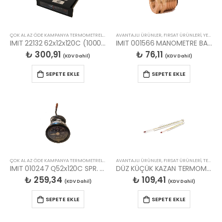
ÇOK AL AZ ÖDE KAMPANYA TERMOMETRELER MANOMETRELER
AVANTAJLI ÜRÜNLER
,
TERMOMETRELER
,
FIRSAT ÜRÜNLERİ
,
YEDEK PARÇALAR
IMIT 22132 62x12x120C (1000mm) TERMOMETRE
IMIT 001566 MANOMETRE BAĞLANTI STOPERİ
₺
300,91
₺
76,11
(KDV Dahil)
(KDV Dahil)
SEPETE EKLE
SEPETE EKLE
ÇOK AL AZ ÖDE KAMPANYA TERMOMETRELER MANOMETRELER
AVANTAJLI ÜRÜNLER
,
TERMOMETRELER
,
FIRSAT ÜRÜNLERİ
,
TERMOMETRELER
IMIT 010247 Q52x120C SPR. TERMOMETRE
DÜZ KÜÇÜK KAZAN TERMOMETRE CAMI
₺
259,34
₺
109,41
(KDV Dahil)
(KDV Dahil)
SEPETE EKLE
SEPETE EKLE