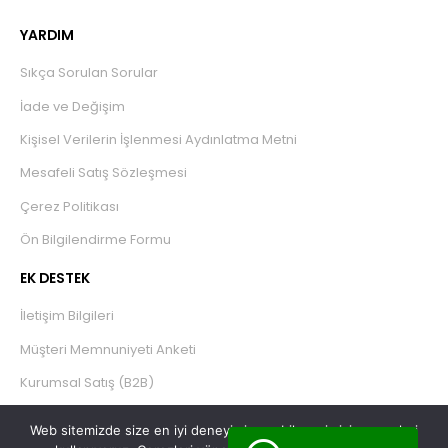
YARDIM
Sıkça Sorulan Sorular
İade ve Değişim
Kişisel Verilerin İşlenmesi Aydınlatma Metni
Mesafeli Satış Sözleşmesi
Çerez Politikası
Ön Bilgilendirme Formu
EK DESTEK
İletişim Bilgileri
Müşteri Memnuniyeti Anketi
Kurumsal Satış (B2B)
Web sitemizde size en iyi deneyimi sunabilmemiz için çerezleri