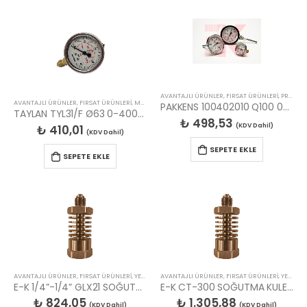
AVANTAJLI ÜRÜNLER
,
FIRSAT ÜRÜNLERİ
,
PROMETRELER
AVANTAJLI ÜRÜNLER
,
FIRSAT ÜRÜNLERİ
,
MANOMETRELER
PAKKENS 100402010 Q100 0/120C 10cm.ARK.ÇIK.PROMETR
TAYLAN TYL31/F Ø63 0-400BAR GLS. MANOMETRE
₺
498,53
(KDV Dahil)
₺
410,01
(KDV Dahil)
SEPETE EKLE
SEPETE EKLE
AVANTAJLI ÜRÜNLER
,
FIRSAT ÜRÜNLERİ
,
YEDEK PARÇALAR
AVANTAJLI ÜRÜNLER
,
FIRSAT ÜRÜNLERİ
,
YEDEK PARÇALAR
E-K 1/4”-1/4” GLX21 SOĞUTMA APARATI
E-K CT-300 SOĞUTMA KULESİ 5-KANALLI G1/4B-FxG1/4B-
₺
824,05
₺
1.305,88
(KDV Dahil)
(KDV Dahil)