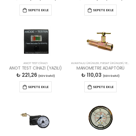
SEPETE EKLE
SEPETE EKLE
ANOT TEST CİHAZI
AVANTAJLI ÜRÜNLER
,
FIRSAT ÜRÜNLERİ
,
YEDEK PARÇALAR
ANOT TEST CİHAZI (YAZILI)
MANOMETRE ADAPTÖRÜ
₺
221,26
₺
110,03
(KDV Dahil)
(KDV Dahil)
SEPETE EKLE
SEPETE EKLE