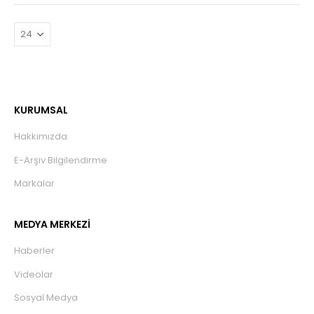
KURUMSAL
Hakkımızda
E-Arşiv Bilgilendirme
Markalar
MEDYA MERKEZİ
Haberler
Videolar
Sosyal Medya