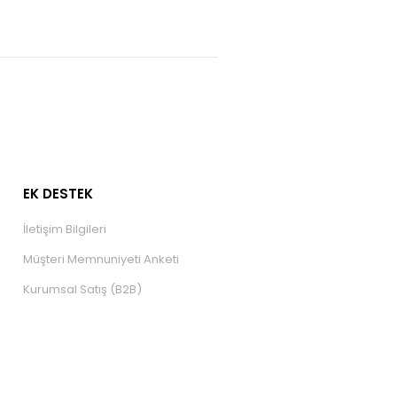
EK DESTEK
İletişim Bilgileri
Müşteri Memnuniyeti Anketi
Kurumsal Satış (B2B)