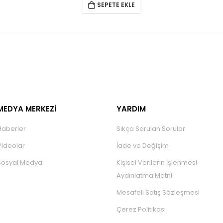
SEPETE EKLE
MEDYA MERKEZİ
YARDIM
Haberler
Sıkça Sorulan Sorular
Videolar
İade ve Değişim
Sosyal Medya
Kişisel Verilerin İşlenmesi
Aydınlatma Metni
Mesafeli Satış Sözleşmesi
Çerez Politikası