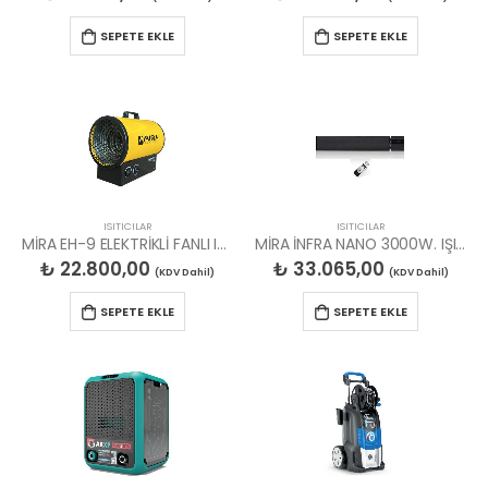
SEPETE EKLE
SEPETE EKLE
ISITICILAR
ISITICILAR
MİRA EH-9 ELEKTRİKLİ FANLI ISITICI 380V.
MİRA İNFRA NANO 3000W. IŞIKSIZ ELK RADYANT ISITICI
₺
22.800,00
₺
33.065,00
(KDV Dahil)
(KDV Dahil)
SEPETE EKLE
SEPETE EKLE