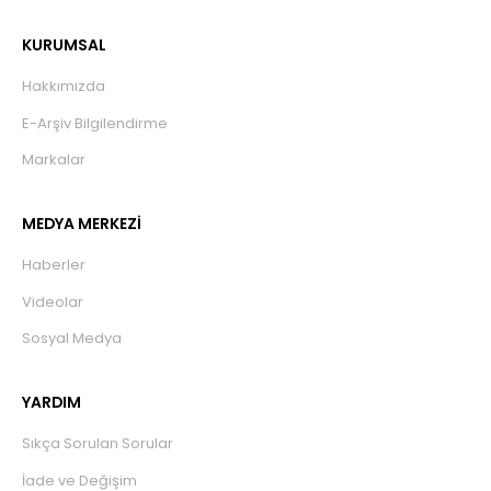
KURUMSAL
Hakkımızda
E-Arşiv Bilgilendirme
Markalar
MEDYA MERKEZİ
Haberler
Videolar
Sosyal Medya
YARDIM
Sıkça Sorulan Sorular
İade ve Değişim