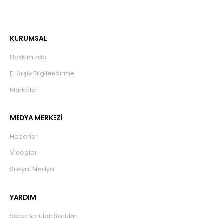
KURUMSAL
Hakkımızda
E-Arşiv Bilgilendirme
Markalar
MEDYA MERKEZİ
Haberler
Videolar
Sosyal Medya
YARDIM
Sıkça Sorulan Sorular