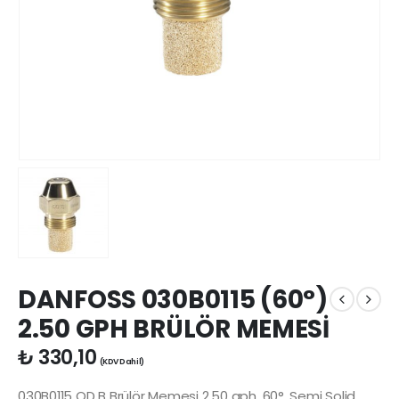
DANFOSS 030B0115 (60°)
2.50 GPH BRÜLÖR MEMESİ
₺
330,10
(KDV Dahil)
030B0115 OD B Brülör Memesi 2.50 gph, 60°, Semi Solid