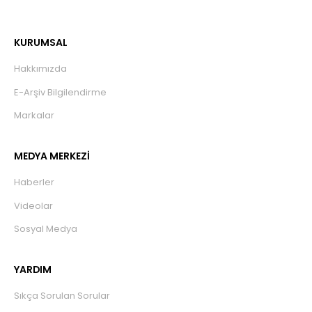
KURUMSAL
Hakkımızda
E-Arşiv Bilgilendirme
Markalar
MEDYA MERKEZİ
Haberler
Videolar
Sosyal Medya
YARDIM
Sıkça Sorulan Sorular