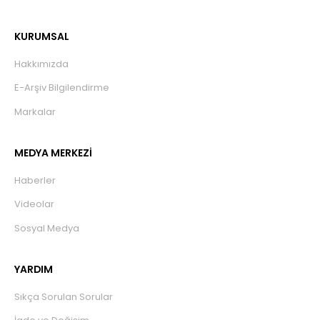
KURUMSAL
Hakkımızda
E-Arşiv Bilgilendirme
Markalar
MEDYA MERKEZİ
Haberler
Videolar
Sosyal Medya
YARDIM
Sıkça Sorulan Sorular