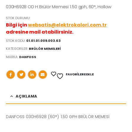
030H6928 OD H Brülör Memesi 1.50 gph, 60°, Hollow
STOK DURUMU:
Bilgi için
websatis@elektrokalori.com.tr
adresine mail atabilirsiniz.
STOK KODU:
01.01.01.009.003.63
KATEGORILER:
BRÜLÖR MEMELERİ
MARKA:
DANFOSS
FAVORILERE EKLE
AÇIKLAMA
DANFOSS 030H6928 (60°) 1.50 GPH BRÜLÖR MEMESİ