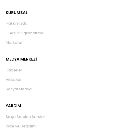
KURUMSAL
Hakkımızda
E-Arşiv Bilgilendirme
Markalar
MEDYA MERKEZİ
Haberler
Videolar
Sosyal Medya
YARDIM
Sıkça Sorulan Sorular
İade ve Değişim