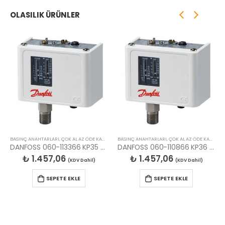
OLASILIK ÜRÜNLER
BASINÇ ANAHTARLARI
,
ÇOK AL AZ ÖDE KAMPANYA BASINÇ ŞALTERLERI
BASINÇ ANAHTARLARI
,
ÇOK AL AZ ÖDE KAMPANYA BASINÇ ŞALTERLERI
DANFOSS 060-113366 KP35 (0.2/7.5 BAR) PRESOSTAT
DANFOSS 060-110866 KP36 (2/14 BAR) PRESOSTAT
₺
1.457,06
₺
1.457,06
(KDV Dahil)
(KDV Dahil)
SEPETE EKLE
SEPETE EKLE