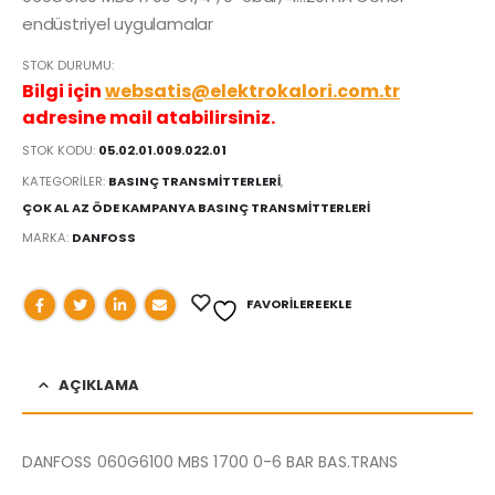
endüstriyel uygulamalar
STOK DURUMU:
Bilgi için
websatis@elektrokalori.com.tr
adresine mail atabilirsiniz.
STOK KODU:
05.02.01.009.022.01
KATEGORILER:
BASINÇ TRANSMİTTERLERİ
,
ÇOK AL AZ ÖDE KAMPANYA BASINÇ TRANSMITTERLERI
MARKA:
DANFOSS
FAVORILERE EKLE
AÇIKLAMA
DANFOSS 060G6100 MBS 1700 0-6 BAR BAS.TRANS