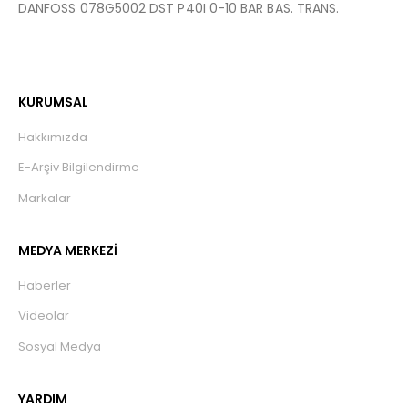
DANFOSS 078G5002 DST P40I 0-10 BAR BAS. TRANS.
KURUMSAL
Hakkımızda
E-Arşiv Bilgilendirme
Markalar
MEDYA MERKEZİ
Haberler
Videolar
Sosyal Medya
YARDIM