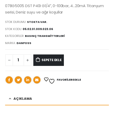
078G5005 DST P40I G1/4″, 0-100bar, 4…20mA Titanyum
serisi, Deniz suyu ve ağır koşullar
STOK DURUMU:
STOKTA VAR.
STOK KODU:
05.02.01.009.023.06
KATEGORILER:
BASINÇ TRANSMİTTERLERİ
MARKA:
DANFOSS
SEPETE EKLE
FAVORILERE EKLE
AÇIKLAMA