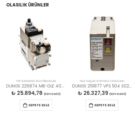
OLASILIK ÜRÜNLER
TEK KADEMELİ MULTİBLOKLAR
GAZ KAÇAK KONTROL CİHAZLARI
DUNGS 226874 MB-DLE 407 B01 S50 MULTIBLOK
DUNGS 219877 VPS 504 S02 GAZ KAÇAK DEDEKTÖR SOKETL
₺
25.894,78
₺
26.327,39
(KDV Dahil)
(KDV Dahil)
SEPETE EKLE
SEPETE EKLE