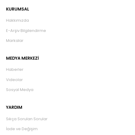
KURUMSAL
Hakkımızda
E-Arşiv Bilgilendirme
Markalar
MEDYA MERKEZİ
Haberler
Videolar
Sosyal Medya
YARDIM
Sıkça Sorulan Sorular
İade ve Değişim