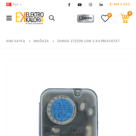
Tur
444 0 665
0
0
AKARYAKIT
chevron_right
DOĞALGAZ
chevron_right
ANA SAYFA
MAĞAZA
DUNGS 272338 LGW 3 A4 PRESOSTAT
EL ALETLERİ
chevron_right
ENDÜSTRİYEL OTOMASYON
chevron_right
EV & BAHÇE ÜRÜNLERİ
chevron_right
HVAC
chevron_right
TEKNİK MALZEMELER
chevron_right
YERDEN ISITMA
chevron_right
MARKALAR
chevron_right