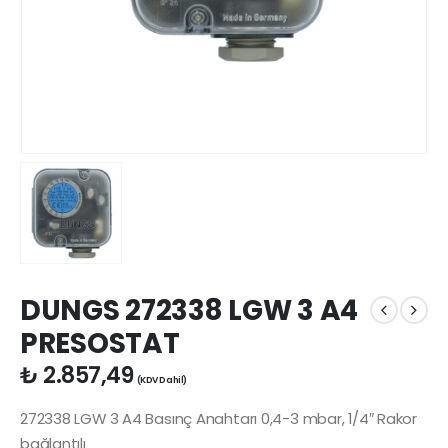
DUNGS 272338 LGW 3 A4
PRESOSTAT
₺
2.857,49
(KDV Dahil)
272338 LGW 3 A4 Basınç Anahtarı 0,4-3 mbar, 1/4″ Rakor
bağlantılı