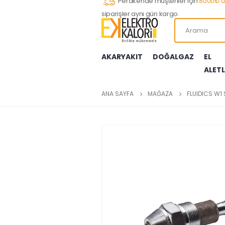
Perakende müşteriler için
8000₺ ü
siparişler aynı gün kargo.
AKARYAKIT
DOĞALGAZ
EL
ALETL
ATEŞLEME TRAFOLARI
ATEŞLEME TRAFOLARI
ALLEN ANAHTARLARI
AKIŞKAN KONTROLLERİ
BAHÇE ÜRÜNLERİ
DAMPER MOTORLARI
ELEKTRİK MOTORLARI
MANİFOLD SETLERİ
BRÜLÖR MEME
BUJİ BAŞLIKLA
BORU ANAHTA
BASINÇ ANAH
EV ÜRÜNLERİ
FREKANS İNVE
EMNİYET VENTİ
YERDEN ISITM
ANA SAYFA
MAĞAZA
FLUIDICS W1 
ELEKTROTLAR
GAZ FİLTRELERİ
PENSELER
TERMOSTATLAR
TERMOSTATLAR
ÖLÇÜ CİHAZLARI
FİLTRELER
GAZ REGÜLAT
TORNAVİDAL
VANA MOTOR
PLASTİK BOR
SOLENOİD VALFLER
HAVA/GAZ BASINÇ ANAHTARLARI
SOLENOİD VALFLER
TERMOSTATL
KONTROL CİH
SU POMPALAR