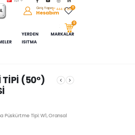
Tur
0
Giriş Yapın
444 0 665
Hesabım
0
YERDEN
MARKALAR
MELER
ISITMA
BUJİ KABLOLARI
FOTOSELLER
LOKMA TAKIMLARI
SICAKLIK SENSÖRLERİ
SENSÖRLER
KONTROL CİHAZLARI
YERDEN ISITMA ELEKTRONIK KONTROL
ÜRÜNLERİ
KONTROL CİHAZLARI
GAZ VANA MOTORLARI
SEVİYE KONTROL CİHAZLARI
SERVOMOTORLAR
TERMOSTATLAR
TİPİ (50°)
Sİ
sa Püskürtme Tipi: W1, Oransal