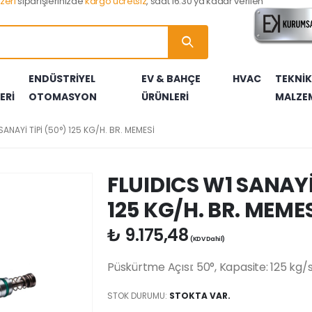
zeri
siparişlerinizde
kargo ücretsiz
, saat 16:30 ya kadar verilen
ENDÜSTRİYEL
EV & BAHÇE
HVAC
TEKNİK
ERİ
OTOMASYON
ÜRÜNLERİ
MALZE
LERİ
RI
RLARI
TARLARI
RTERLERİ
LLERİ
A AKSESUARLARI
BRÜLÖR YEDEK PARÇALARI
ELEKTROTLAR
ÇEKİÇLER
BASINÇ TRANSMİTTERLERİ
YANGIN & GÜVENLİK ÜRÜNLERİ
KONTROL CİHAZLARI
ISITICILAR
YERDEN ISITMA BORULARI
SANAYİ TİPİ (50°) 125 KG/H. BR. MEMESİ
ÖRLERİ
AR
LARI
U KAYNAK MAKİNALARI
FOTOSELLER
GAZ VALFLERİ
VANALAR
SERAMİK BURÇLAR
AR
AZLARI
I
YAKIT POMPALARI
MULTİBLOKLAR
TEKNİK MALZEME ÜRÜN SEPETİ
FLUIDICS W1 SANAYİ 
125 KG/H. BR. MEME
₺
9.175,48
(KDV Dahil)
Püskürtme Açısı: 50°, Kapasite: 125 kg/
STOK DURUMU:
STOKTA VAR.