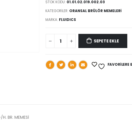
STOK KODU:
01.01.02.019.002.03
KATEGORILER:
ORANSAL BRÜLÖR MEMELERİ
MARKA:
FLUIDICS
SEPETE EKLE
FAVORILERE 
G/H. BR. MEMESİ