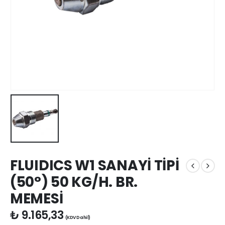
FLUIDICS W1 SANAYİ TİPİ
(50°) 50 KG/H. BR.
MEMESİ
₺
9.165,33
(KDV Dahil)