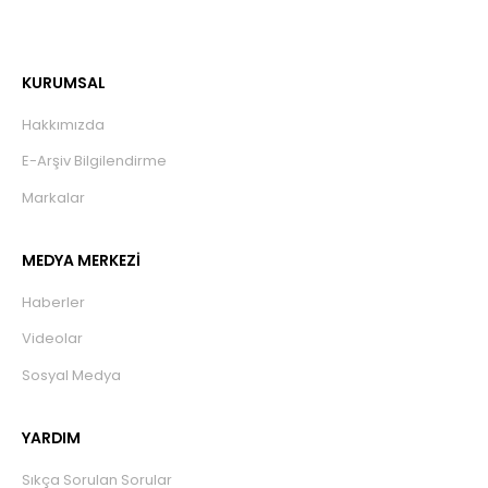
KURUMSAL
Hakkımızda
E-Arşiv Bilgilendirme
Markalar
MEDYA MERKEZİ
Haberler
Videolar
Sosyal Medya
YARDIM
Sıkça Sorulan Sorular