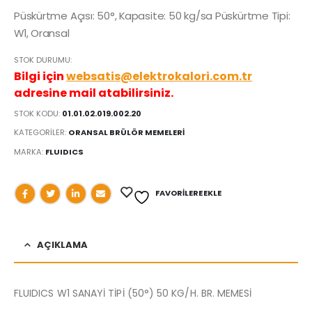
Püskürtme Açısı: 50°, Kapasite: 50 kg/sa Püskürtme Tipi:
W1, Oransal
STOK DURUMU:
Bilgi için
websatis@elektrokalori.com.tr
adresine mail atabilirsiniz.
STOK KODU:
01.01.02.019.002.20
KATEGORILER:
ORANSAL BRÜLÖR MEMELERİ
MARKA:
FLUIDICS
FAVORILERE EKLE
AÇIKLAMA
FLUIDICS W1 SANAYİ TİPİ (50°) 50 KG/H. BR. MEMESİ