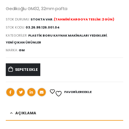
Gedikoğlu GM32, 32mm pafta
STOK DURUMU:
STOKTA VAR.
(TAHMINI KARGOYA TESLIM: 2 GÜN)
STOK KODU:
03.26.99.126.001.04
KATEGORILER:
PLASTİK BORU KAYNAK MAKİNALARI YEDEKLERİ
,
YENI ÇIKAN ÜRÜNLER
MARKA:
GM
SEPETE EKLE
FAVORILERE EKLE
AÇIKLAMA