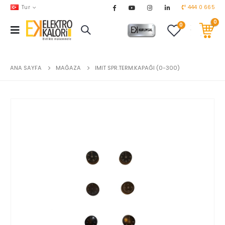
Tur
444 0 665
0
0
AKARYAKIT
chevron_right
DOĞALGAZ
chevron_right
ANA SAYFA
MAĞAZA
IMIT SPR.TERM.KAPAĞI (0-300)
EL ALETLERİ
chevron_right
ENDÜSTRİYEL OTOMASYON
chevron_right
EV & BAHÇE ÜRÜNLERİ
chevron_right
HVAC
chevron_right
TEKNİK MALZEMELER
chevron_right
YERDEN ISITMA
chevron_right
MARKALAR
chevron_right