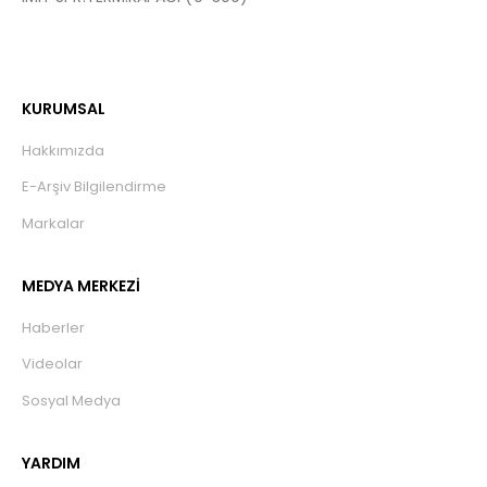
KURUMSAL
Hakkımızda
E-Arşiv Bilgilendirme
Markalar
MEDYA MERKEZİ
Haberler
Videolar
Sosyal Medya
YARDIM