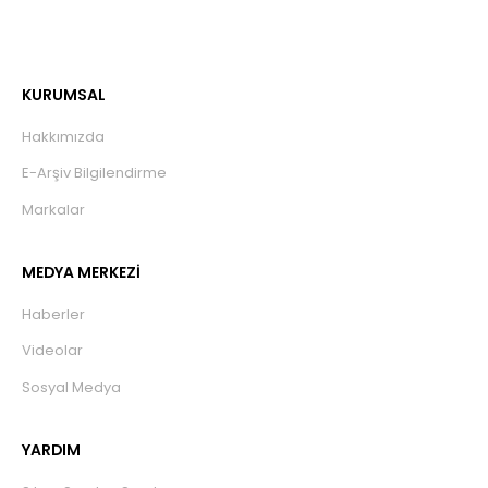
KURUMSAL
Hakkımızda
E-Arşiv Bilgilendirme
Markalar
MEDYA MERKEZİ
Haberler
Videolar
Sosyal Medya
YARDIM