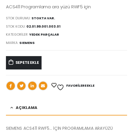
ACS411 Programlama ara yüzü RWF5 için
STOK DURUMU:
STOKTA VAR.
STOK KODU:
02.01.99.001.003.01
KATEGORILER:
YEDEK PARÇALAR
MARKA:
SIEMENS
SEPETE EKLE
FAVORILERE EKLE
AÇIKLAMA
SIEMENS ACS411 RWF5… İÇİN PROGRAMLAMA ARAYÜZÜ