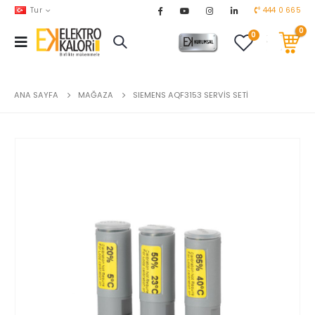
Tur
444 0 665
0
0
AKARYAKIT
chevron_right
DOĞALGAZ
chevron_right
ANA SAYFA
MAĞAZA
SIEMENS AQF3153 SERVİS SETİ
EL ALETLERİ
chevron_right
ENDÜSTRİYEL OTOMASYON
chevron_right
EV & BAHÇE ÜRÜNLERİ
chevron_right
HVAC
chevron_right
TEKNİK MALZEMELER
chevron_right
YERDEN ISITMA
chevron_right
MARKALAR
chevron_right