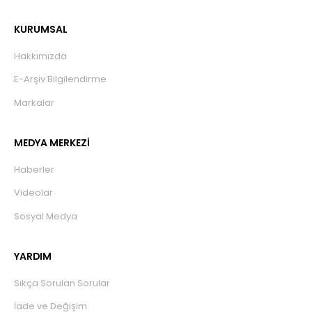
KURUMSAL
Hakkımızda
E-Arşiv Bilgilendirme
Markalar
MEDYA MERKEZİ
Haberler
Videolar
Sosyal Medya
YARDIM
Sıkça Sorulan Sorular
İade ve Değişim