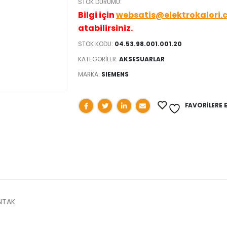
STOK DURUMU:
Bilgi için
websatis@elektrokalori.
atabilirsiniz.
STOK KODU:
04.53.98.001.001.20
KATEGORILER:
AKSESUARLAR
MARKA:
SIEMENS
FAVORILERE 
NTAK