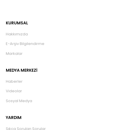
KURUMSAL
Hakkımızda
E-Arşiv Bilgilendirme
Markalar
MEDYA MERKEZİ
Haberler
Videolar
Sosyal Medya
YARDIM
Sıkça Sorulan Sorular