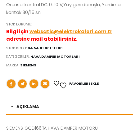
Oransal kontrol DC 0…10 V,Yay geri dönüşlü, Yardımcı
kontak 30/15 sn.
STOK DURUMU:
Bilgi için
websatis@elektrokalori.com.tr
adresine mail atabilirsiniz.
STOK KODU:
04.54.01.001.111.08
KATEGORILER:
HAVA DAMPER MOTORLARI
MARKA:
SIEMENS
FAVORILERE EKLE
AÇIKLAMA
SIEMENS GQD166.1A HAVA DAMPER MOTORU