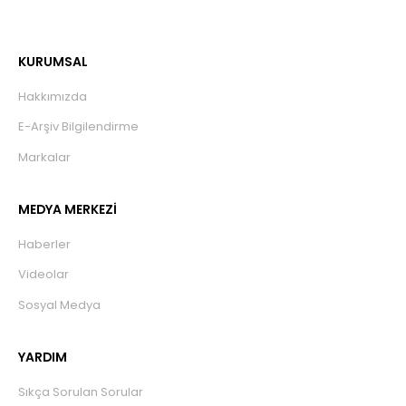
KURUMSAL
Hakkımızda
E-Arşiv Bilgilendirme
Markalar
MEDYA MERKEZİ
Haberler
Videolar
Sosyal Medya
YARDIM
Sıkça Sorulan Sorular