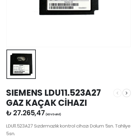
SIEMENS LDU11.523A27
GAZ KAÇAK CİHAZI
₺
27.265,47
(KDV Dahil)
LDU11.523A27 Sızdırmazlık kontrol cihazı Dolum 5sn. Tahliye
5sn.