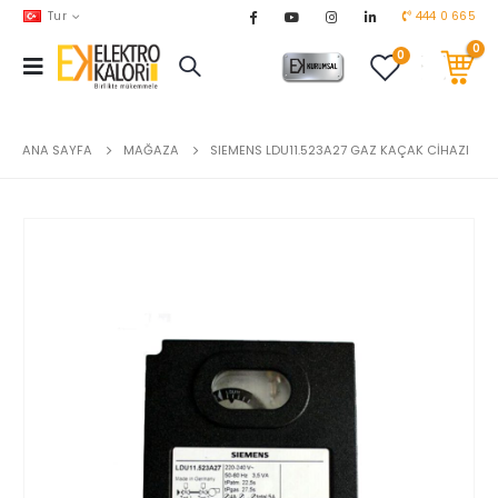
Tur
444 0 665
0
0
AKARYAKIT
chevron_right
DOĞALGAZ
chevron_right
ANA SAYFA
MAĞAZA
SIEMENS LDU11.523A27 GAZ KAÇAK CİHAZI
EL ALETLERİ
chevron_right
ENDÜSTRİYEL OTOMASYON
chevron_right
EV & BAHÇE ÜRÜNLERİ
chevron_right
HVAC
chevron_right
TEKNİK MALZEMELER
chevron_right
YERDEN ISITMA
chevron_right
MARKALAR
chevron_right