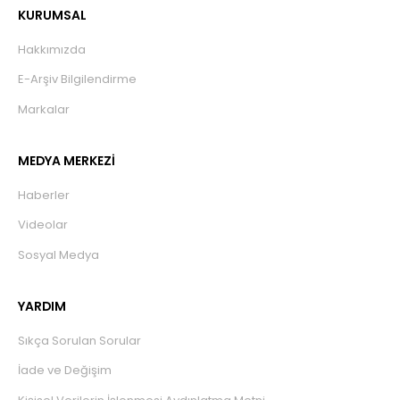
KURUMSAL
Hakkımızda
E-Arşiv Bilgilendirme
Markalar
MEDYA MERKEZİ
Haberler
Videolar
Sosyal Medya
YARDIM
Sıkça Sorulan Sorular
İade ve Değişim