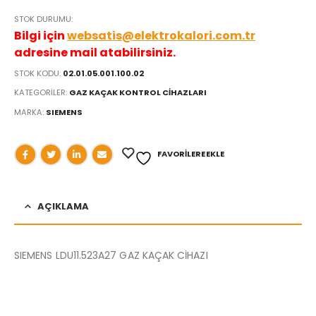
STOK DURUMU:
Bilgi için
websatis@elektrokalori.com.tr
adresine mail atabilirsiniz.
STOK KODU:
02.01.05.001.100.02
KATEGORILER:
GAZ KAÇAK KONTROL CİHAZLARI
MARKA:
SIEMENS
FAVORILERE EKLE
AÇIKLAMA
SIEMENS LDU11.523A27 GAZ KAÇAK CİHAZI