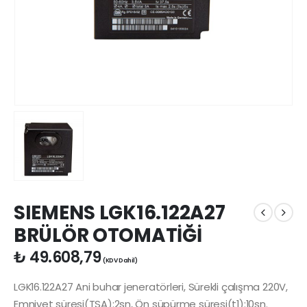
SIEMENS LGK16.122A27
BRÜLÖR OTOMATİĞİ
₺
49.608,79
(KDV Dahil)
LGK16.122A27 Ani buhar jeneratörleri, Sürekli çalışma 220V,
Emniyet süresi(TSA):2sn, Ön süpürme süresi(t1):10sn.