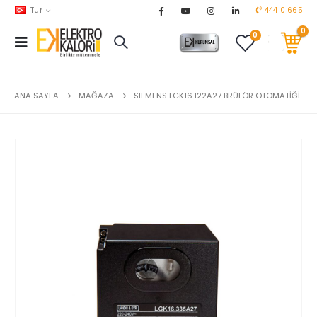
Tur
444 0 665
0
0
AKARYAKIT
chevron_right
DOĞALGAZ
chevron_right
ANA SAYFA
MAĞAZA
SIEMENS LGK16.122A27 BRÜLÖR OTOMATİĞİ
EL ALETLERİ
chevron_right
ENDÜSTRİYEL OTOMASYON
chevron_right
EV & BAHÇE ÜRÜNLERİ
chevron_right
HVAC
chevron_right
TEKNİK MALZEMELER
chevron_right
YERDEN ISITMA
chevron_right
MARKALAR
chevron_right