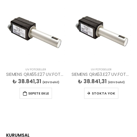
UV FOTOSELLER
UV FOTOSELLER
SIEMENS QRA55.E27 UV.FOTOSEL LAMBASI
SIEMENS QRA53.E27 UV.FOTOSEL LAMBASI
₺
38.841,31
₺
38.841,31
(KDV Dahil)
(KDV Dahil)
SEPETE EKLE
STOKTA YOK
KURUMSAL