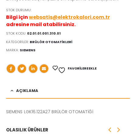
STOK DURUMU:
Bilgi için
websatis@elektrokalori.com.tr
adresine mail atabilirsiniz.
STOK KODU:
02.01.01.001.310.01
KATEGORILER:
BRÜLÖR OTOMATİKLERİ
MARKA:
SIEMENS
FAVORILERE EKLE
AÇIKLAMA
SIEMENS LGK16.122A27 BRÜLÖR OTOMATİĞİ
OLASILIK ÜRÜNLER