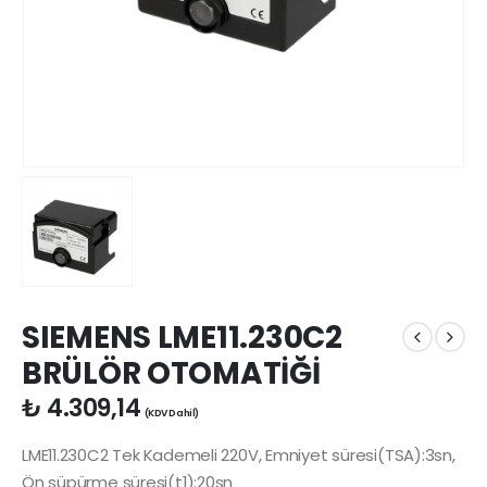
SIEMENS LME11.230C2
BRÜLÖR OTOMATİĞİ
₺
4.309,14
(KDV Dahil)
LME11.230C2 Tek Kademeli 220V, Emniyet süresi(TSA):3sn,
Ön süpürme süresi(t1):20sn