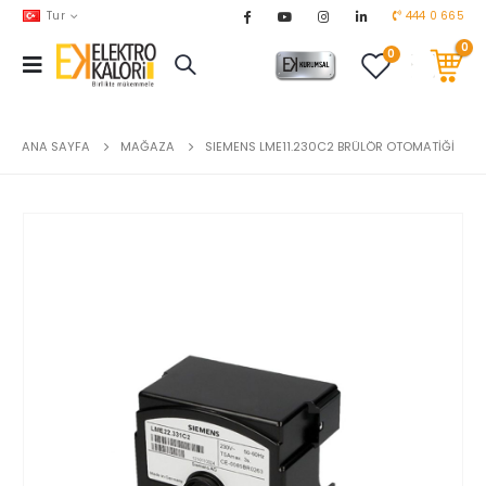
Tur
444 0 665
0
0
AKARYAKIT
chevron_right
DOĞALGAZ
chevron_right
ANA SAYFA
MAĞAZA
SIEMENS LME11.230C2 BRÜLÖR OTOMATİĞİ
EL ALETLERİ
chevron_right
ENDÜSTRİYEL OTOMASYON
chevron_right
EV & BAHÇE ÜRÜNLERİ
chevron_right
HVAC
chevron_right
TEKNİK MALZEMELER
chevron_right
YERDEN ISITMA
chevron_right
MARKALAR
chevron_right