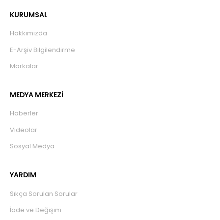
KURUMSAL
Hakkımızda
E-Arşiv Bilgilendirme
Markalar
MEDYA MERKEZİ
Haberler
Videolar
Sosyal Medya
YARDIM
Sıkça Sorulan Sorular
İade ve Değişim