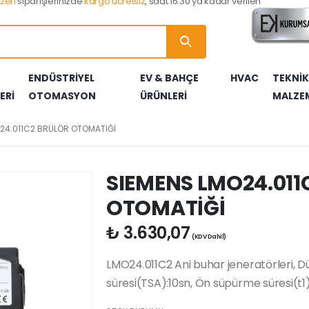
zeri
siparişlerinizde
kargo ücretsiz
, saat 16:30 ya kadar verilen
ENDÜSTRİYEL
EV & BAHÇE
HVAC
TEKNİK
ERİ
OTOMASYON
ÜRÜNLERİ
MALZE
LERİ
RI
RLARI
TARLARI
RTERLERİ
LLERİ
A AKSESUARLARI
BRÜLÖR YEDEK PARÇALARI
ELEKTROTLAR
ÇEKİÇLER
BASINÇ TRANSMİTTERLERİ
YANGIN & GÜVENLİK ÜRÜNLERİ
KONTROL CİHAZLARI
ISITICILAR
YERDEN ISITMA BORULARI
24.011C2 BRÜLÖR OTOMATİĞİ
ÖRLERİ
AR
LARI
U KAYNAK MAKİNALARI
FOTOSELLER
GAZ VALFLERİ
VANALAR
SERAMİK BURÇLAR
AR
AZLARI
I
YAKIT POMPALARI
MULTİBLOKLAR
TEKNİK MALZEME ÜRÜN SEPETİ
SIEMENS LMO24.011
OTOMATİĞİ
₺
3.630,07
(KDV Dahil)
LMO24.011C2 Ani buhar jeneratörleri, D
süresi(TSA):10sn, Ön süpürme süresi(t1)