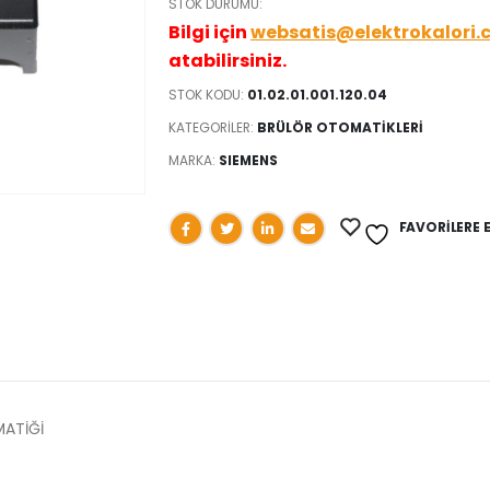
STOK DURUMU:
Bilgi için
websatis@elektrokalori.
atabilirsiniz.
STOK KODU:
01.02.01.001.120.04
KATEGORILER:
BRÜLÖR OTOMATİKLERİ
MARKA:
SIEMENS
FAVORILERE 
MATİĞİ