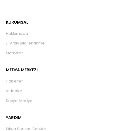
KURUMSAL
Hakkımızda
E-Arşiv Bilgilendirme
Markalar
MEDYA MERKEZİ
Haberler
Videolar
Sosyal Medya
YARDIM
Sıkça Sorulan Sorular