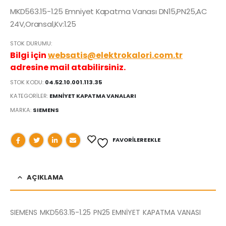
MKD563.15-1.25 Emniyet Kapatma Vanası DN15,PN25,AC
24V,Oransal,Kv:1.25
STOK DURUMU:
Bilgi için
websatis@elektrokalori.com.tr
adresine mail atabilirsiniz.
STOK KODU:
04.52.10.001.113.35
KATEGORILER:
EMNİYET KAPATMA VANALARI
MARKA:
SIEMENS
FAVORILERE EKLE
AÇIKLAMA
SIEMENS MKD563.15-1.25 PN25 EMNİYET KAPATMA VANASI