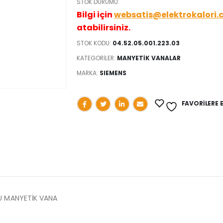
STOK DURUMU:
Bilgi için
websatis@elektrokalori.
atabilirsiniz.
STOK KODU:
04.52.05.001.223.03
KATEGORILER:
MANYETİK VANALAR
MARKA:
SIEMENS
FAVORILERE 
LU MANYETİK VANA