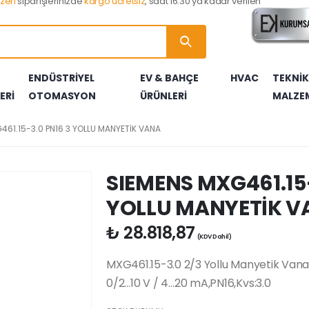
zeri
siparişlerinizde
kargo ücretsiz
, saat 16:30 ya kadar verilen
ENDÜSTRİYEL
EV & BAHÇE
HVAC
TEKNİK
ERİ
OTOMASYON
ÜRÜNLERİ
MALZE
LERİ
RI
RLARI
TARLARI
RTERLERİ
LLERİ
A AKSESUARLARI
BRÜLÖR YEDEK PARÇALARI
ELEKTROTLAR
ÇEKİÇLER
BASINÇ TRANSMİTTERLERİ
YANGIN & GÜVENLİK ÜRÜNLERİ
KONTROL CİHAZLARI
ISITICILAR
YERDEN ISITMA BORULARI
461.15-3.0 PN16 3 YOLLU MANYETİK VANA
ÖRLERİ
AR
LARI
U KAYNAK MAKİNALARI
FOTOSELLER
GAZ VALFLERİ
VANALAR
SERAMİK BURÇLAR
AR
AZLARI
I
YAKIT POMPALARI
MULTİBLOKLAR
TEKNİK MALZEME ÜRÜN SEPETİ
SIEMENS MXG461.15-
YOLLU MANYETİK V
₺
28.818,87
(KDV Dahil)
MXG461.15-3.0 2/3 Yollu Manyetik Vana
0/2…10 V / 4…20 mA,PN16,Kvs:3.0