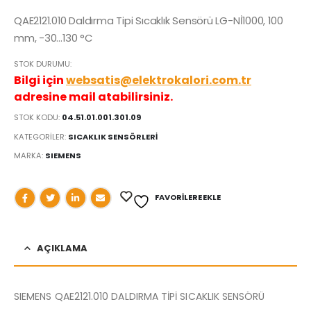
QAE2121.010 Daldırma Tipi Sıcaklık Sensörü LG-Nİ1000, 100
mm, -30…130 °C
STOK DURUMU:
Bilgi için
websatis@elektrokalori.com.tr
adresine mail atabilirsiniz.
STOK KODU:
04.51.01.001.301.09
KATEGORILER:
SICAKLIK SENSÖRLERİ
MARKA:
SIEMENS
FAVORILERE EKLE
AÇIKLAMA
SIEMENS QAE2121.010 DALDIRMA TİPİ SICAKLIK SENSÖRÜ