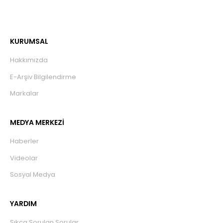
KURUMSAL
Hakkımızda
E-Arşiv Bilgilendirme
Markalar
MEDYA MERKEZİ
Haberler
Videolar
Sosyal Medya
YARDIM
Sıkça Sorulan Sorular