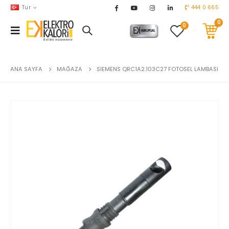
Tur
444 0 665
0
0
AKARYAKIT
chevron_right
DOĞALGAZ
chevron_right
ANA SAYFA
MAĞAZA
SIEMENS QRC1A2.103C27 FOTOSEL LAMBASI
EL ALETLERİ
chevron_right
ENDÜSTRİYEL OTOMASYON
chevron_right
EV & BAHÇE ÜRÜNLERİ
chevron_right
HVAC
chevron_right
TEKNİK MALZEMELER
chevron_right
YERDEN ISITMA
chevron_right
MARKALAR
chevron_right