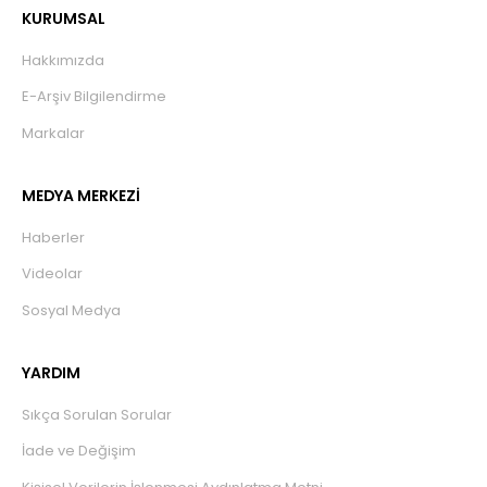
KURUMSAL
Hakkımızda
E-Arşiv Bilgilendirme
Markalar
MEDYA MERKEZİ
Haberler
Videolar
Sosyal Medya
YARDIM
Sıkça Sorulan Sorular
İade ve Değişim