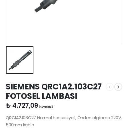
SIEMENS QRC1A2.103C27
FOTOSEL LAMBASI
₺
4.727,09
(KDV Dahil)
QRC1A2.103C27 Normal hassasiyet, Önden algılama 220V,
500mm kablo