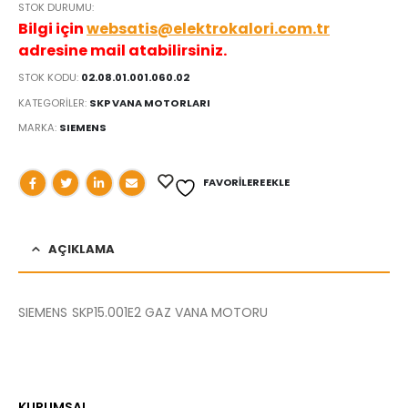
STOK DURUMU:
Bilgi için
websatis@elektrokalori.com.tr
adresine mail atabilirsiniz.
STOK KODU:
02.08.01.001.060.02
KATEGORILER:
SKP VANA MOTORLARI
MARKA:
SIEMENS
FAVORILERE EKLE
AÇIKLAMA
SIEMENS SKP15.001E2 GAZ VANA MOTORU
KURUMSAL