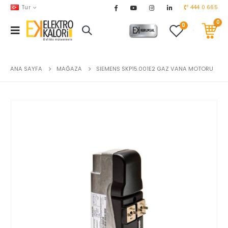
Tur
444 0 665
0
0
AKARYAKIT
chevron_right
DOĞALGAZ
chevron_right
ANA SAYFA
MAĞAZA
SIEMENS SKP15.001E2 GAZ VANA MOTORU
EL ALETLERİ
chevron_right
ENDÜSTRİYEL OTOMASYON
chevron_right
EV & BAHÇE ÜRÜNLERİ
chevron_right
HVAC
chevron_right
TEKNİK MALZEMELER
chevron_right
YERDEN ISITMA
chevron_right
MARKALAR
chevron_right