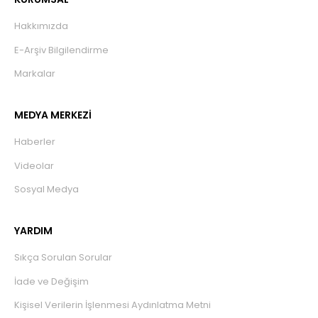
Hakkımızda
E-Arşiv Bilgilendirme
Markalar
MEDYA MERKEZİ
Haberler
Videolar
Sosyal Medya
YARDIM
Sıkça Sorulan Sorular
İade ve Değişim
Kişisel Verilerin İşlenmesi Aydınlatma Metni