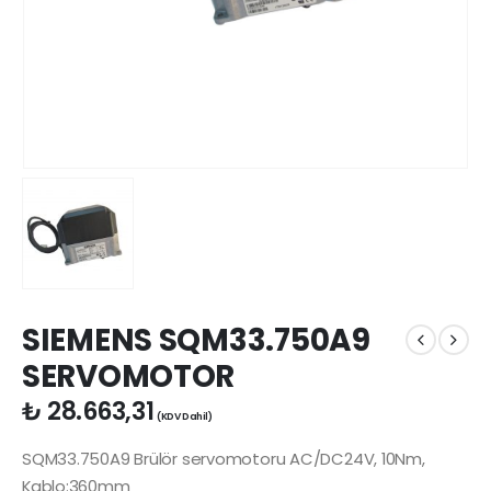
SIEMENS SQM33.750A9
SERVOMOTOR
₺
28.663,31
(KDV Dahil)
SQM33.750A9 Brülör servomotoru AC/DC24V, 10Nm,
Kablo:360mm