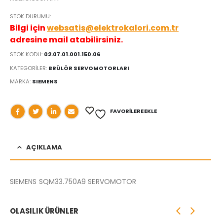
STOK DURUMU:
Bilgi için
websatis@elektrokalori.com.tr
adresine mail atabilirsiniz.
STOK KODU:
02.07.01.001.150.06
KATEGORILER:
BRÜLÖR SERVOMOTORLARI
MARKA:
SIEMENS
FAVORILERE EKLE
AÇIKLAMA
SIEMENS SQM33.750A9 SERVOMOTOR
OLASILIK ÜRÜNLER