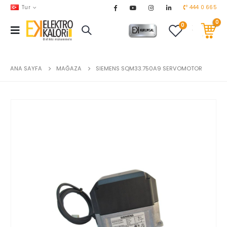
Tur
444 0 665
0
0
AKARYAKIT
chevron_right
DOĞALGAZ
chevron_right
ANA SAYFA
MAĞAZA
SIEMENS SQM33.750A9 SERVOMOTOR
EL ALETLERİ
chevron_right
ENDÜSTRİYEL OTOMASYON
chevron_right
EV & BAHÇE ÜRÜNLERİ
chevron_right
HVAC
chevron_right
TEKNİK MALZEMELER
chevron_right
YERDEN ISITMA
chevron_right
MARKALAR
chevron_right