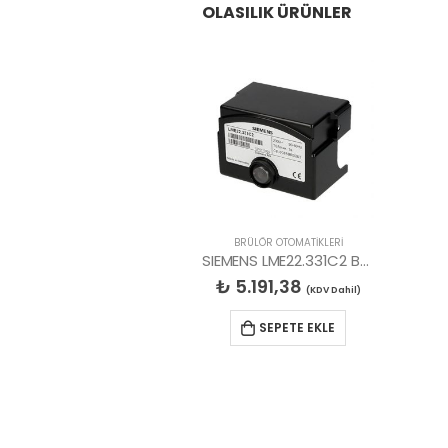
OLASILIK ÜRÜNLER
BRÜLÖR OTOMATİKLERİ
SIEMENS LME22.331C2 BRÜLÖR OTOMATİĞİ
₺
5.191,38
(KDV Dahil)
SEPETE EKLE