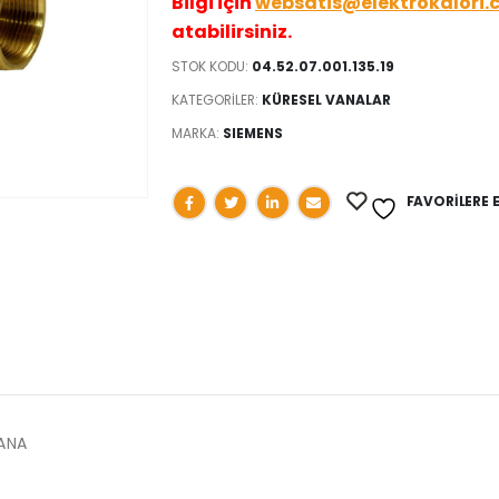
Bilgi için
websatis@elektrokalori.
atabilirsiniz.
STOK KODU:
04.52.07.001.135.19
KATEGORILER:
KÜRESEL VANALAR
MARKA:
SIEMENS
FAVORILERE 
VANA