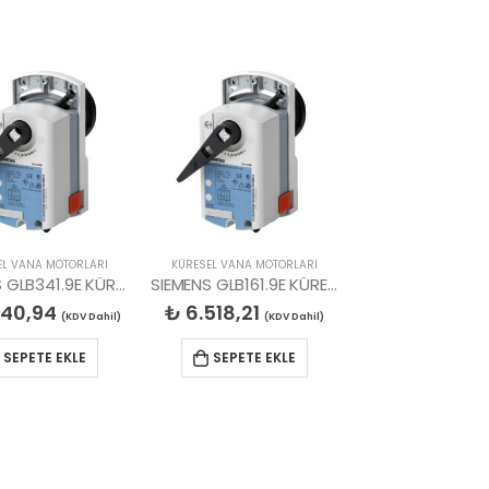
EL VANA MOTORLARI
KÜRESEL VANA MOTORLARI
SIEMENS GLB341.9E KÜRESEL VANA MOTORU
SIEMENS GLB161.9E KÜRESEL VANA MOTORU
40,94
₺
6.518,21
(KDV Dahil)
(KDV Dahil)
SEPETE EKLE
SEPETE EKLE