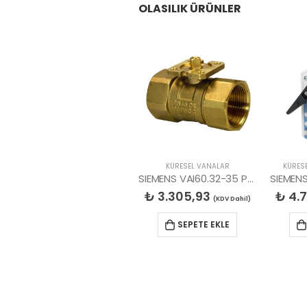
OLASILIK ÜRÜNLER
KÜRESEL VANALAR
KÜRES
SIEMENS VAI60.32-35 PN40 2Y DİŞLİ VANA
₺
3.305,93
₺
4.7
(KDV Dahil)
SEPETE EKLE