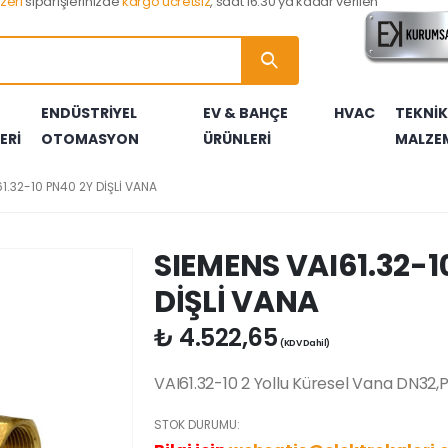
zeri
siparişlerinizde
kargo ücretsiz
, saat 16:30 ya kadar verilen
ENDÜSTRİYEL
EV & BAHÇE
HVAC
TEKNİK
ERİ
OTOMASYON
ÜRÜNLERİ
MALZE
LERİ
RI
RLARI
TARLARI
RTERLERİ
LLERİ
A AKSESUARLARI
BRÜLÖR YEDEK PARÇALARI
ELEKTROTLAR
ÇEKİÇLER
BASINÇ TRANSMİTTERLERİ
YANGIN & GÜVENLİK ÜRÜNLERİ
KONTROL CİHAZLARI
ISITICILAR
YERDEN ISITMA BORULARI
1.32-10 PN40 2Y DİŞLİ VANA
ÖRLERİ
AR
LARI
U KAYNAK MAKİNALARI
FOTOSELLER
GAZ VALFLERİ
VANALAR
SERAMİK BURÇLAR
AR
AZLARI
I
YAKIT POMPALARI
MULTİBLOKLAR
TEKNİK MALZEME ÜRÜN SEPETİ
SIEMENS VAI61.32-1
DİŞLİ VANA
₺
4.522,65
(KDV Dahil)
VAI61.32-10 2 Yollu Küresel Vana DN32,P
STOK DURUMU: