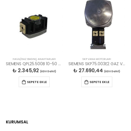
HAVA/GAZ BASINÇ ANAHTARLARI
SKP VANA MOTORLARI
SIEMENS QPL25.500B 10-50 kPa (500 mbar) PRESOSTAT
SIEMENS SKP75.003E2 GAZ VANA MOTORU
₺
2.345,92
₺
27.690,44
(KDV Dahil)
(KDV Dahil)
SEPETE EKLE
SEPETE EKLE
KURUMSAL