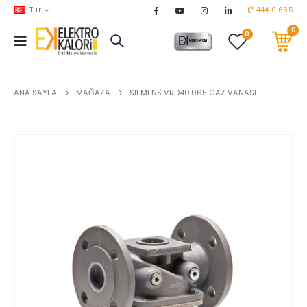
Tur
444 0 665
0
0
AKARYAKIT
chevron_right
DOĞALGAZ
chevron_right
ANA SAYFA
MAĞAZA
SIEMENS VRD40.065 GAZ VANASI
EL ALETLERİ
chevron_right
ENDÜSTRİYEL OTOMASYON
chevron_right
EV & BAHÇE ÜRÜNLERİ
chevron_right
HVAC
chevron_right
TEKNİK MALZEMELER
chevron_right
YERDEN ISITMA
chevron_right
MARKALAR
chevron_right