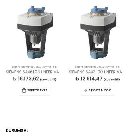
LİNEER STROKLU VANA MOTORLARI
LİNEER STROKLU VANA MOTORLARI
SIEMENS SAX61.03 LİNEER VANA MOTORU
SIEMENS SAX31.00 LİNEER VANA MOTORU
₺
16.173,62
₺
12.614,47
(KDV Dahil)
(KDV Dahil)
SEPETE EKLE
STOKTA YOK
KURUMSAL