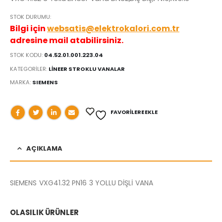
STOK DURUMU:
Bilgi için
websatis@elektrokalori.com.tr
adresine mail atabilirsiniz.
STOK KODU:
04.52.01.001.223.04
KATEGORILER:
LİNEER STROKLU VANALAR
MARKA:
SIEMENS
FAVORILERE EKLE
AÇIKLAMA
SIEMENS VXG41.32 PN16 3 YOLLU DİŞLİ VANA
OLASILIK ÜRÜNLER