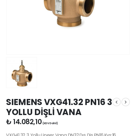
SIEMENS VXG41.32 PN16 3
YOLLU DİŞLİ VANA
₺
14.082,10
(KDV Dahil)
VXG41.32 3 Yollu Lineer Vana DN32,Dış Diş,PN16,Kvs:16