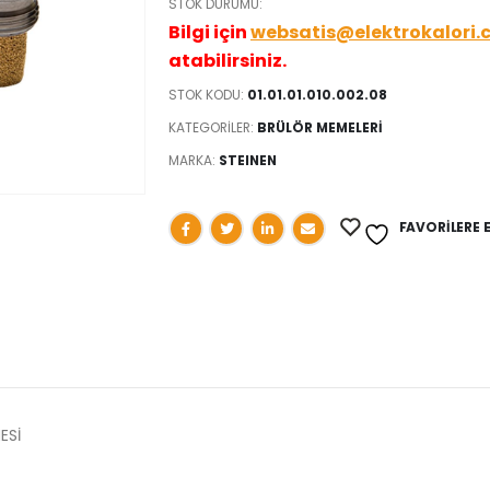
STOK DURUMU:
Bilgi için
websatis@elektrokalori.
atabilirsiniz.
STOK KODU:
01.01.01.010.002.08
KATEGORILER:
BRÜLÖR MEMELERİ
MARKA:
STEINEN
FAVORILERE 
ESİ