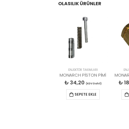
OLASILIK ÜRÜNLER
ENJEKTÖR TAKIMLARI
ENJEKTÖR TAKIMLARI
ENJ
MONARCH PİSTON (ÇEKİRDEK)
MONARCH PİSTON PİMİ
MONAR
₺
180,00
₺
34,20
₺
18
(KDV Dahil)
(KDV Dahil)
SEPETE EKLE
SEPETE EKLE