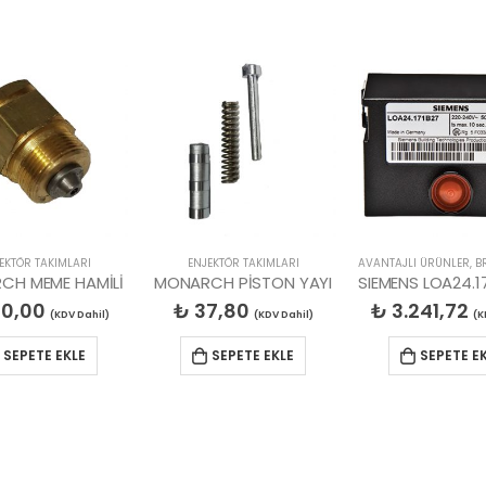
EKTÖR TAKIMLARI
ENJEKTÖR TAKIMLARI
AVANTAJLI ÜRÜNLER
,
BRÜ
CH MEME HAMİLİ
MONARCH PİSTON YAYI
0,00
₺
37,80
₺
3.241,72
(KDV Dahil)
(KDV Dahil)
(KD
SEPETE EKLE
SEPETE EKLE
SEPETE E