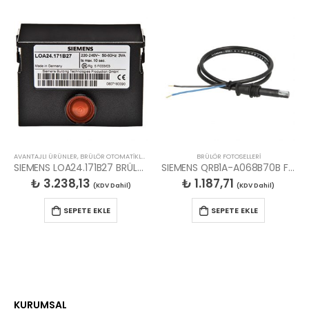
AVANTAJLI ÜRÜNLER
,
BRÜLÖR OTOMATİKLERİ
,
FIRSAT ÜRÜNLERİ
BRÜLÖR FOTOSELLERİ
SIEMENS LOA24.171B27 BRÜLÖR OTOMATİĞİ
SIEMENS QRB1A-A068B70B FOTOSEL LAMBASI
₺
3.238,13
₺
1.187,71
(KDV Dahil)
(KDV Dahil)
SEPETE EKLE
SEPETE EKLE
KURUMSAL