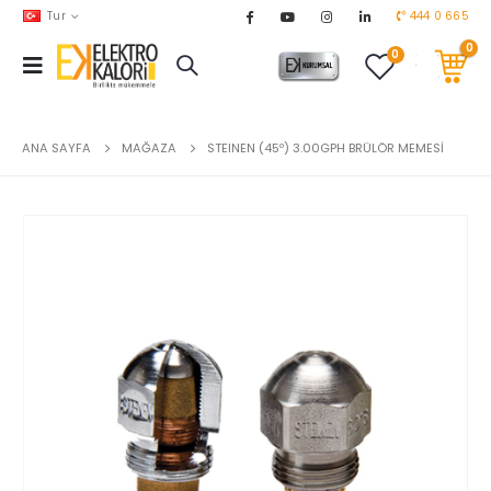
Tur
444 0 665
0
0
AKARYAKIT
chevron_right
DOĞALGAZ
chevron_right
ANA SAYFA
MAĞAZA
STEINEN (45º) 3.00GPH BRÜLÖR MEMESİ
EL ALETLERİ
chevron_right
ENDÜSTRİYEL OTOMASYON
chevron_right
EV & BAHÇE ÜRÜNLERİ
chevron_right
HVAC
chevron_right
TEKNİK MALZEMELER
chevron_right
YERDEN ISITMA
chevron_right
MARKALAR
chevron_right