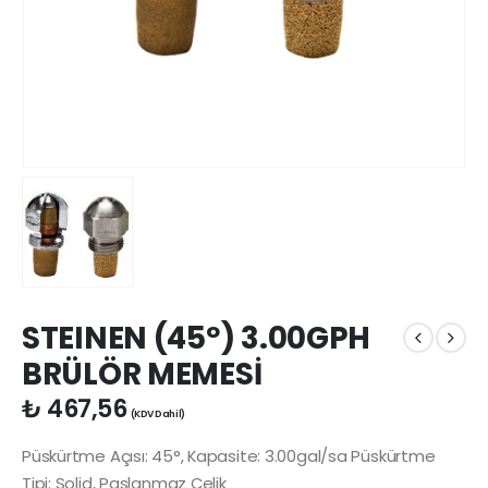
STEINEN (45º) 3.00GPH
BRÜLÖR MEMESİ
₺
467,56
(KDV Dahil)
Püskürtme Açısı: 45°, Kapasite: 3.00gal/sa Püskürtme
Tipi: Solid, Paslanmaz Çelik