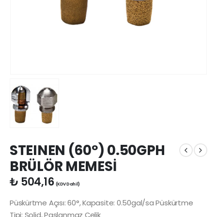
STEINEN (60º) 0.50GPH
BRÜLÖR MEMESİ
₺
504,16
(KDV Dahil)
Püskürtme Açısı: 60°, Kapasite: 0.50gal/sa Püskürtme
Tipi: Solid, Paslanmaz Çelik