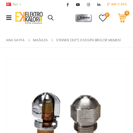
Tur
444 0 665
0
0
AKARYAKIT
chevron_right
DOĞALGAZ
chevron_right
ANA SAYFA
MAĞAZA
STEINEN (60º) 0.50GPH BRÜLÖR MEMESİ
EL ALETLERİ
chevron_right
ENDÜSTRİYEL OTOMASYON
chevron_right
EV & BAHÇE ÜRÜNLERİ
chevron_right
HVAC
chevron_right
TEKNİK MALZEMELER
chevron_right
YERDEN ISITMA
chevron_right
MARKALAR
chevron_right