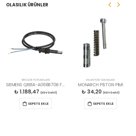
OLASILIK ÜRÜNLER
,
FIRSAT ÜRÜNLERİ
BRÜLÖR FOTOSELLERİ
ENJEKTÖR TAKIMLARI
SIEMENS QRB1A-A068B70B FOTOSEL LAMBASI
MONARCH PİSTON PİMİ
₺
1.188,47
₺
34,20
(KDV Dahil)
(KDV Dahil)
SEPETE EKLE
SEPETE EKLE