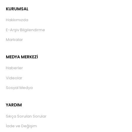
KURUMSAL
Hakkımızda
E-Arşiv Bilgilendirme
Markalar
MEDYA MERKEZİ
Haberler
Videolar
Sosyal Medya
YARDIM
Sıkça Sorulan Sorular
İade ve Değişim