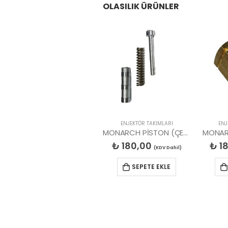
OLASILIK ÜRÜNLER
AVANTAJLI ÜRÜNLER
,
BRÜLÖR OTOMATİKLERİ
,
FIRSAT ÜRÜNLERİ
ENJEKTÖR TAKIMLARI
ENJ
SIEMENS LOA24.171B27 BRÜLÖR OTOMATİĞİ
MONARCH PİSTON (ÇEKİRDEK)
MONAR
₺
3.238,13
₺
180,00
₺
18
(KDV Dahil)
(KDV Dahil)
SEPETE EKLE
SEPETE EKLE