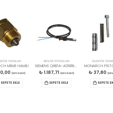
EKTÖR TAKIMLARI
BRÜLÖR FOTOSELLERİ
ENJEKTÖR TAKIM
CH MEME HAMİLİ
SIEMENS QRB1A-A068B70B FOTOSEL LAMBASI
MONARCH PİSTO
0,00
₺
1.187,71
₺
37,80
(KDV Dahil)
(KDV Dahil)
(KDV
SEPETE EKLE
SEPETE EKLE
SEPETE E