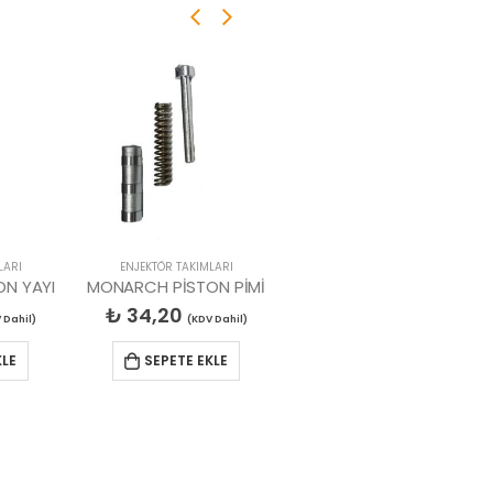
LARI
ENJEKTÖR TAKIMLARI
AVANTAJLI ÜRÜNLER
,
BRÜLÖR OTOMATİKLERİ
N YAYI
MONARCH PİSTON PİMİ
SIEMENS LOA24.171B27 BRÜLÖR OTOMATİĞİ
₺
34,20
₺
3.238,13
 Dahil)
(KDV Dahil)
(KDV Dahil)
KLE
SEPETE EKLE
SEPETE EKLE