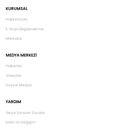
KURUMSAL
Hakkımızda
E-Arşiv Bilgilendirme
Markalar
MEDYA MERKEZİ
Haberler
Videolar
Sosyal Medya
YARDIM
Sıkça Sorulan Sorular
İade ve Değişim