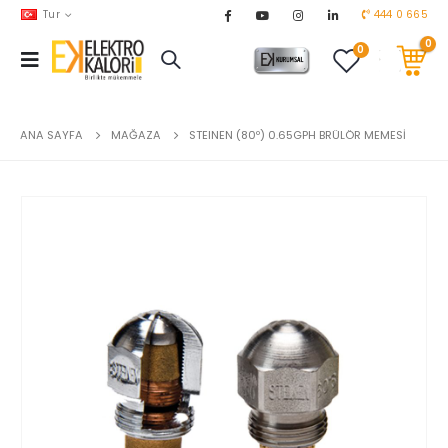
Tur
444 0 665
0
0
AKARYAKIT
chevron_right
DOĞALGAZ
chevron_right
ANA SAYFA
MAĞAZA
STEINEN (80º) 0.65GPH BRÜLÖR MEMESİ
EL ALETLERİ
chevron_right
ENDÜSTRİYEL OTOMASYON
chevron_right
EV & BAHÇE ÜRÜNLERİ
chevron_right
HVAC
chevron_right
TEKNİK MALZEMELER
chevron_right
YERDEN ISITMA
chevron_right
MARKALAR
chevron_right