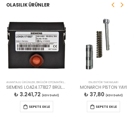
OLASILIK ÜRÜNLER
AVANTAJLI ÜRÜNLER
,
BRÜLÖR OTOMATİKLERİ
,
FIRSAT ÜRÜNLERİ
ENJEKTÖR TAKIMLARI
SIEMENS LOA24.171B27 BRÜLÖR OTOMATİĞİ
MONARCH PİSTON YAYI
₺
3.241,72
₺
37,80
(KDV Dahil)
(KDV Dahil)
SEPETE EKLE
SEPETE EKLE