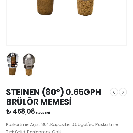
STEINEN (80º) 0.65GPH
BRÜLÖR MEMESİ
₺
468,08
(KDV Dahil)
Püskürtme Açısı: 80°, Kapasite: 0.65gal/sa Püskürtme
Tipi: Solid, Paslanmaz Çelik