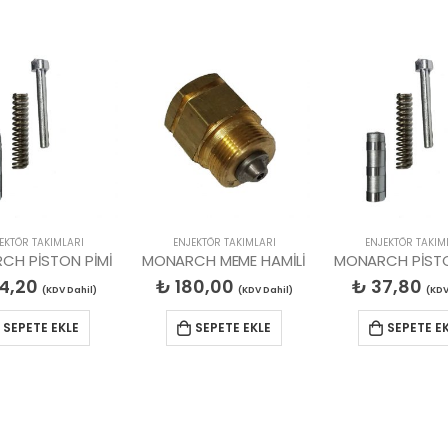
ENJEKTÖR TAKIMLARI
ENJEKTÖR TAKIMLARI
İ
MONARCH MEME HAMİLİ
MONARCH PİSTON YAYI
₺
180,00
₺
37,80
₺
(KDV Dahil)
(KDV Dahil)
SEPETE EKLE
SEPETE EKLE