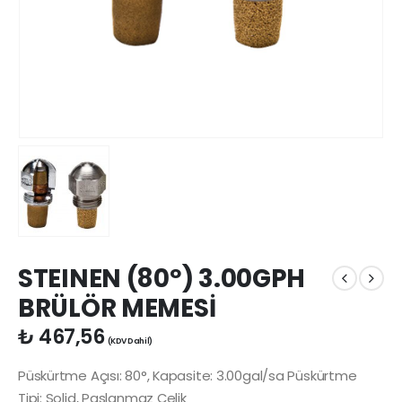
STEINEN (80º) 3.00GPH
BRÜLÖR MEMESİ
₺
467,56
(KDV Dahil)
Püskürtme Açısı: 80°, Kapasite: 3.00gal/sa Püskürtme
Tipi: Solid, Paslanmaz Çelik