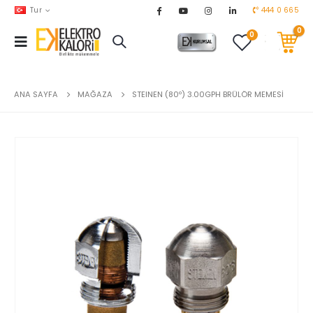
Tur
444 0 665
0
0
AKARYAKIT
chevron_right
DOĞALGAZ
chevron_right
ANA SAYFA
MAĞAZA
STEINEN (80º) 3.00GPH BRÜLÖR MEMESİ
EL ALETLERİ
chevron_right
ENDÜSTRİYEL OTOMASYON
chevron_right
EV & BAHÇE ÜRÜNLERİ
chevron_right
HVAC
chevron_right
TEKNİK MALZEMELER
chevron_right
YERDEN ISITMA
chevron_right
MARKALAR
chevron_right