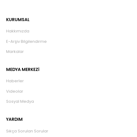
KURUMSAL
Hakkımızda
E-Arşiv Bilgilendirme
Markalar
MEDYA MERKEZİ
Haberler
Videolar
Sosyal Medya
YARDIM
Sıkça Sorulan Sorular