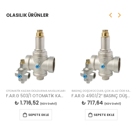
OLASILIK ÜRÜNLER
OTOMATİK KAZAN DOLDURMA MUSLUKLARI
BASINÇ DÜŞÜRÜCÜLER
,
ÇOK AL AZ ÖDE KAMPANYA BASINÇ DÜŞÜRÜCÜLER
F.A.R.G 503/1 OTOMATİK KAZAN DOLDURMA MANOMETRELİ
F.A.R.G 490.1/2″ BASINÇ DÜŞÜRÜCÜ
₺
1.716,52
₺
717,64
(KDV Dahil)
(KDV Dahil)
SEPETE EKLE
SEPETE EKLE