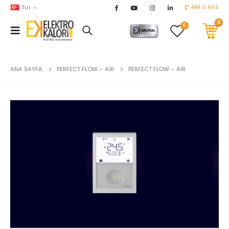
Tur
444 0 665
0
0
AKARYAKIT
chevron_right
DOĞALGAZ
chevron_right
ANA SAYFA
PERFECT FLOW – AIR
PERFECT FLOW – AIR
EL ALETLERİ
chevron_right
ENDÜSTRİYEL OTOMASYON
chevron_right
EV & BAHÇE ÜRÜNLERİ
chevron_right
HVAC
chevron_right
TEKNİK MALZEMELER
chevron_right
YERDEN ISITMA
chevron_right
MARKALAR
chevron_right